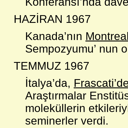
Konferansı’nda dave
HAZİRAN 1967
Kanada’nın
Montrea
Sempozyumu’ nun onu
TEMMUZ 1967
İtalya’da,
Frascati’
Araştırmalar Enstitü
moleküllerin etkileri
seminerler verdi.