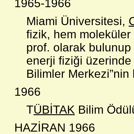
1965-1966
Miami Üniversitesi,
fizik, hem moleküler 
prof. olarak bulunup
enerji fiziği üzerind
Bilimler Merkezi”nin
1966
T
ÜBİTAK
Bilim Ödülü
HAZİRAN 1966