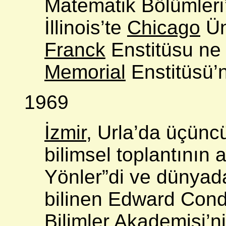
Matematik Bölümleri
İllinois’te
Chicago
Ün
Franck
Enstitüsu ne
Memorial
Enstitüsü’n
1969
İzmir,
Urla’da üçüncü
bilimsel toplantının 
Yönler”di ve dünyada
bilinen Edward Cond
Bilimler Akademisi’ni