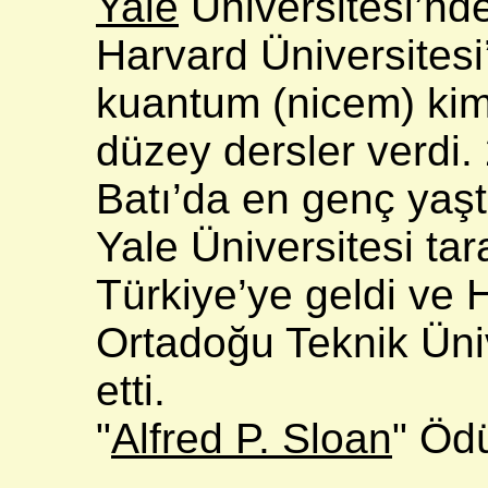
Yale
Üniversitesi’nd
Harvard Üniversitesi
kuantum (nicem) kimy
düzey dersler verdi.
Batı’da en genç yaşt
Yale Üniversitesi tar
Türkiye’ye geldi ve
Ortadoğu Teknik Üniv
etti.
"
Alfred P. Sloan
" Ödü