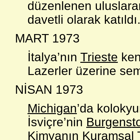
düzenlenen uluslar
davetli olarak katıldı
MART 1973
İtalya’nın
Trieste
ken
Lazerler üzerine sem
NİSAN 1973
Michigan
’da kolokyu
İsviçre’nin
Burgenst
Kimyanın Kuramsal 