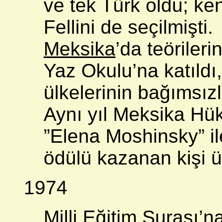
ve tek Türk oldu; ken
Fellini de seçilmişti.
Meksika
’da teöriler
Yaz Okulu’na katıld
ülkelerinin bağımsızl
Aynı yıl Meksika Hük
”Elena Moshinsky” ile
ödülü kazanan kişi ün
1974
Milli Eğitim Şurası’na