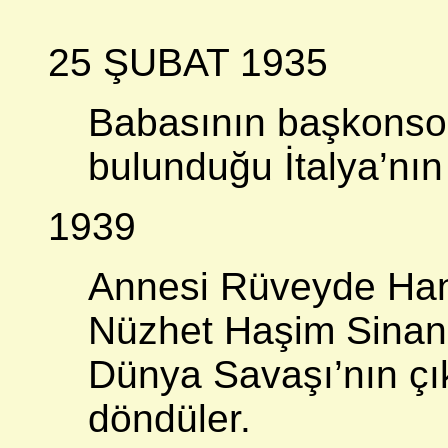
25 ŞUBAT 1935
Babasının başkonson
bulunduğu İtalya’nı
1939
Annesi Rüveyde Han
Nüzhet Haşim Sinanoğ
Dünya Savaşı’nın çık
döndüler.