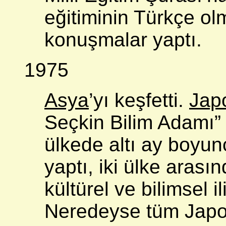
eğitiminin Türkçe ol
konuşmalar yaptı.
1975
Asya
’yı keşfetti.
Jap
Seçkin Bilim Adamı” 
ülkede altı ay boyun
yaptı, iki ülke aras
kültürel ve bilimsel il
Neredeyse tüm Japon