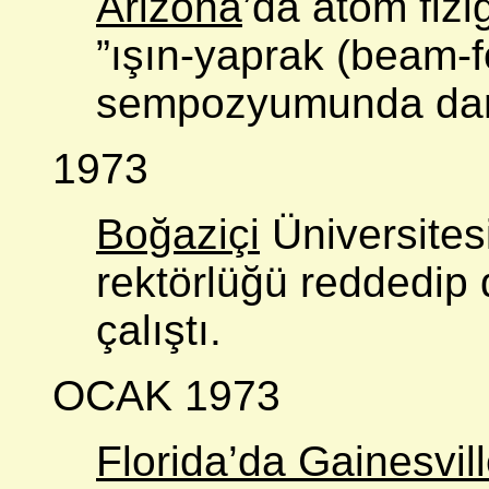
Arizona
’da atom fizi
”ışın-yaprak (beam-fo
sempozyumunda danı
1973
Boğaziçi
Üniversitesi
rektörlüğü reddedip
çalıştı.
OCAK 1973
Florida’da Gainesvil