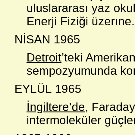
uluslararası yaz oku
Enerji Fiziği üzerıne.
NİSAN 1965
Detroit
’teki Amerika
sempozyumunda kon
EYLÜL 1965
İngiltere’de
, Faraday
intermoleküler güçler