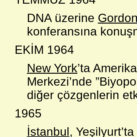
DNA üzerine
Gordo
konferansına konuşma
EKİM 1964
New York
’ta Amerik
Merkezi’nde ”Biyopo
diğer çözgenlerin etk
1965
İstanbul
, Yeşilyurt’t