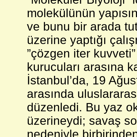
molekülünün yapısın
ve bunu bir arada tu
üzerine yaptığı çalış
”çözgen iter kuvveti”
kurucuları arasına ka
İstanbul’da, 19 Ağusto
arasında uluslararas
düzenledi. Bu yaz o
üzerineydi; savaş s
nedeniyle birbirinde